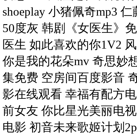
shoeplay 小猪佩奇mp
50度灰 韩剧《女医生》
医生 如此喜欢的你1V2
你是我的花朵mv 奇思妙
集免费 空房间百度影音 
影在线观看 幸福有配方
前女友 你比星光美丽电视
电影 初音未来歌姬计划2p