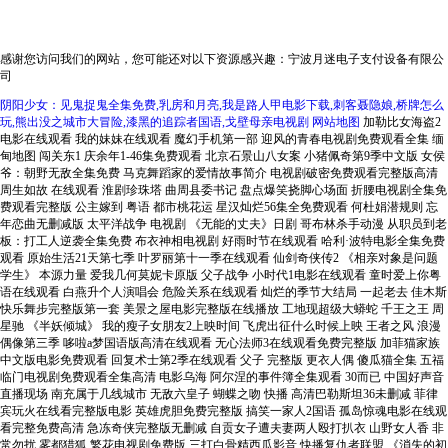
感谢您访问我们的网站，您可能还对以下资源感兴趣：宁波月迷电子支付设备有限公
司
阴阳少女：见鬼捉鬼全集免费,乳房和月亮,我是路人甲电影下载,刺客聂隐娘,桥牌怎么
玩,熊出没之城市大冒险,漆黑的追踪者国语,戈壁母亲电视剧
网站地图
加勒比女海盗2
电影在线观看 我的妹妹在线观看 魔幻手机第一部 迎风的青春电视剧免费观看全集 缅
甸地图 闯关东1 庆余年1-46集免费观看 北京石景山八女案 小猪佩奇第9季中文版 女侯
爷：朝野无敌全集免费 马克舞蹈家的爱情故事简介 电视剧破密免费观看完整版高清
周生如故 在线观看 淮剧珍珠塔 曲周县委书记 盘点爆笑挠脚心场面 折腰电视剧全集免
费观看完整版 公主嫁到 粤语 都市桃花运 星汉灿烂56集全免费观看 何杜娟潜规则 忘
年恋曲无删减版 太平洋战争 电视剧 《无能的丈夫》日剧 哥布林杀手动漫 从职员到老
板：打工人逆袭全集免费 布衣神相电视剧 好雨时节在线观看 哈利·波特电影全集免费
观看 原始生活21天第七季 叶罗丽第十一季在线观看 仙剑奇侠传2 《相亲对象是问题
学生》 本源力量 爱我几何莫妮卡原版 父子战争 小时代1电影在线观看 童时爱上你粤
语在线观看 白燕升个人演唱会 危险关系在线观看 灿烂的季节大结局 一起老去 佳木斯
快乐舞步完整版第一套 美景之屋电影完整版在线播放 工地现超级大蟒蛇 千王之王 周
星驰 《半妖倾城》 我的瘦子女朋友2上映时间 飞虎出征什么时候上映 王者之风 浪漫
偶像第三季 哆啦a梦国语版高清在线观看 无心法师3在线观看免费完整版 加菲猫家族
中文版电影免费观看 回复术士第2季在线观看 父子 完整版 更衣人偶 傻瓜猫全集 五福
临门电视剧免费观看全集高清 电影乌海 阿尔涅的事件簿全集观看 30而已 中国好声音
直播现场 南充属于几线城市 无敌六皇子 蝴蝶之吻 快播 高清巴勒斯坦36未删减 菲律
宾玩火在线看完整版电影 英雄虎胆免费完整版 搞笑一家人2国语 孤岛惊魂电影在线观
看完整免费高清 急冻奇侠完整版无删减 自贡女子遭夫妻两人殴打扒衣 山野女人香 非
常勿扰 雾都猎狐 繁花电视剧免费版 三打白骨精西瓜影音 快播复仇者联盟 《消失的初