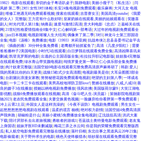
1982》电影在线观看
|
亲切的金子粤语趴桌子
|
陈静电影
|
美丽小瘦子7
|
《私生活》
|
闫
凤娇 第二季
|
2对1:女性3对1体检
|
长安24集电视剧免费观看
|
极乐麻将
|
大河儿女 电视
剧
|
维修工艳遇无码免费观看视频
|
搜索在线观看
|
吉普赛女王
|
美国高清youtube
|
《我爱
的女人》完整版
|
王力宏有什么歌好听
|
皇家奶娘在线观看,美丽的姑娘观看在
|
笑嗷喜
剧人
|
时光代理人第11集
|
纳雍县
|
速度与激情2高清
|
意大利电影《忠贞》2
|
嘉峪关在线
网
|
21世纪性格爱情指南全8集中文
|
仁心解码第一部粤语
|
大过年的电视剧免费观看全
集
|
jizz日本视频
|
电视剧璀璨人生大结局
|
偶像来了第二季
|
3对1
|
神龙斗士第三部国语
全集
|
电影《汤唯》免费播放
|
电影《1993》米莉亚姆
|
抗战奇侠2
|
息县县委书记金平去
向
|
《插曲的痛》30分钟全集免费看
|
老鹰都开始抓鲨鱼了
|
高清《几度夕阳红》
|
需要
爸爸播种子2美国电影
|
小时代3在线观看
|
白日梦我在线观看免费全集
|
高清凶降喜讯未
删减
|
凯登克罗斯的电影
|
出逃的公主国语版全集
|
杜拉拉升职记电影版
|
娃娃脸4完整版
在线观看免费
|
绿水青山带笑颜电视剧
|
纯情罗曼史第一季02
|
仁心俱乐部全集免费播
放
|
肉汁奴隶完整版
|
法国空姐6电影在线观看完整免费高清原声麻将胡了
|
韩剧 爱人
|
我的黑夜比你的白天更美
|
战狼15欧式少女高清图
|
电视剧最美是你
|
大耳朵图图3部全
集
|
台剧黛比浪漫女家教
|
努努秘密花园免费观看电视剧
|
绝望的主妇第八季
|
一球成名
电影
|
一卡二卡三卡在线观看
|
美男高校地球防卫部love!
|
赘婿在线播放
|
八戒,八戒10
|
善
良的嫂子3在线播放
|
授她以柄电视剧免费播放
|
强风吹拂
|
美国版荷尔蒙9
|
大笑江湖电
影优酷
|
战狼6免费播放观看在线视频
|
高清《奋斗吧人生-演员篇》
|
策驰影院电视剧策
驰2023
|
老农民免费观看全集
|
夫妻交换黄色视频
|
一脸嫌弃给你看胖第一季免费观看
|
冲上云霄2土豆
|
外国女人是这样洗澡的
|
《今夜不设防》电视剧免费观看
|
男生女生一
起愁愁愁愁愁电视剧在线观看
|
温柔的谎言 杨桃
|
绝对权力剧情
|
法国空姐4免费高清原
声我奔跑
|
胡椒粉是什么
|
美丽小蜜桃5免费播放全集电视剧
|
辽沈战役高清
|
洪武大案
下载
|
陪讨厌部长去出差旅视频
|
勇敢者的游戏1
|
苍蓝战士奥特曼电影免费观看
|
老友鬼
上身国语
|
姐妹牙医HD未删减版
|
梅花三弄之水云间
|
你是我的荣耀免费观看完整版西
瓜
|
私人航空电影免费观看完整版在线播放
|
落叶归根
|
东北往事之黑道风云20年21集
|
电影偷窥者
|
关于野外求生的电影
|
桃色天使终极猎杀
|
纸钞屋在线观看免费观看完整