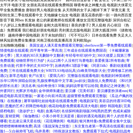
轻时有多美 小蜜桃电视剧免费观看软件 一路向西百度影音下载 爱在空气中第二部 环
太平洋 电影天堂 女朋友高清在线观看免费韩国 聊斋奇谈之神魔大战 电视剧大侠霍元
甲全集免费播放 唐朝好男人电视剧全集 从天而降的女子从2楼掉下来了 审查元素 无
职转生第二季在线观看中文 天地姻缘七仙女 电视剧 遇见花香的那一刻 一路向西百度
影音下载 阿ben 长发妹 老公的家庭教师在线观看 播放女流氓完整版电影 深圳合租记
十八岁以上免费观看电视剧 金刚大战哥斯拉1 善良的妻子2 男人痣相 兵心依旧 《热
血》免费观看 我们都是好朋友电视剧 亮剑黄志忠版电视剧 王牌大贱谍2008 《拯救地
球》 越南停播中国电视剧 关于未知的我们 《可不可以不》日本在线看免费 失足夫人
林风短剧免费全集播放 河南卫视在线直播高清 宾利欧陆gtc
主站蜘蛛池模板：
美国女超人满天星免费观看完整版
|
oberfiower第一季免费看线观看
|
情债电影在线观看
|
四平青年第一季高清
|
三年成全在线观看免费国语
|
《卡戴珊家族
第七季》
|
黑大佬的365天无删除中文翻译
|
年经母年经3的中文
|
360大佬爱上我第三季
免费观看
|
动物世界性行为驴
|
火山口两个人没有打马赛电影
|
喜爱夜蒲2所有歌曲
|
寄
生兽动漫
|
代替不孕的丈夫HD中字
|
丛林肉搏4.5团该干嘛
|
《同居1ldk》番剧动漫观看
免费
|
三年在线观看免费大全
|
WRITEAS电动玩具
|
白峰美羽电影大全
|
空调维修工的艳
遇(2)
|
新常态电影
|
丧尸出笼1
|
《爱我几何》完整版在线观看电影
|
电视剧封神英雄榜
|
乐华12周年演唱会回放
|
乳腺按摩电影中文字幕
|
jizz妇女
|
隐面佳人免费阅读
|
《和讨厌
的部长出差》演员名单
|
仙剑奇侠传3 38集
|
妈妈说带套可以给我
|
鹿鼎记之神龙教
|
与
外婆同行
|
光辉岁月电影
|
金华律师朱建忠
|
姜汉娜《完美邻居》姜汉娜姜扮演者mm
|
蛇
姬恋电影高清完整版
|
一家老小向前冲高清
|
超级警察免费观看完整版
|
《瓜达卢佩的玫
瑰》在线播放
|
屠宰场呕吐娃娃电影在线观看免费
|
电视剧深宅
|
美容店的待遇5HD电
影
|
恶魔的艺术2:邪降恐怖电影
|
桃花劫电影免费观看高清大电影
|
婚纱 韩国电影
|
完美
搭档电影
|
《急诊护士》电影
|
血溅乌纱
|
名侦探柯南剧场版20纯黑的恶梦
|
色戒未减除
版
|
直销堂网
|
《瑜伽教练》小美小帅哥主演是谁
|
最好的遇见电视剧
|
两个人的世界在
哪看
|
壮志凌云满天星在线
|
《花琉璃轶闻》电视剧
|
银河奥特曼s免费观看全集中文版
|
铿铿铿锵锵锵锵免费
|
高清《谍战深海之惊蛰》
|
东京复仇者第一季高清在线观看
|
娃娃
脸1—5
|
白袜帅哥飞机
|
鸟井美希
|
《特殊游泳女教练》免费观看下拉式
|
电视剧抗战奇