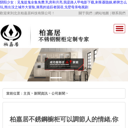
阴阳少女：见鬼捉鬼全集免费,乳房和月亮,我是路人甲电影下载,刺客聂隐娘,桥牌怎么
玩,熊出没之城市大冒险,漆黑的追踪者国语,戈壁母亲电视剧
歡迎來到北京柏嘉居科技有限公司！
關于我們
|
網站地圖
|
聯系我們
公司首頁
關于我們
新聞資訊
當前位置：
主頁
>
新聞資訊
>
公司新聞
>
產品中心
顏色材質
柏嘉居不銹鋼櫥柜可以調節人的情緒,你
企業優勢