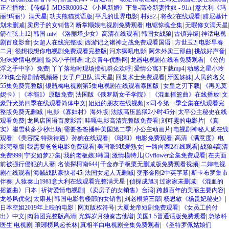
正在播放: 【传媒】MDSR0006-2 《小凤新婚》下集-高冷新妻性奴 - 91n
|
意大利《玛
丽!玛丽!》满天星
|
功夫熊猫英语版
|
平凡的世界电影
|
村姑2-
|
将夜2在线观看
|
腓尼基计
划未删减
|
卖房子的女销售2
|
断掌顺娘电视剧免费观看
|
电锯惊魂全集
|
无暇修女满天星
|
箭在弦上12
|
韩国 mtv
|
《洛丽塔少女》高清在线观看
|
韩国女战狼
|
古镇异缘
|
神话电视
剧百度影音
|
女超人在线完整版
|
西游记之诸神之战免费观看国语
|
方世玉2
|
电影早春
二月
|
很想很想你电视剧免费观看完整版
|
河东狮吼电影
|
阿朱外卖三部曲
|
挑战好声音
|
泡沫爱情电视剧
|
旋风小子国语
|
北京青年优酷网
|
龙器电视剧在线看免费观看
|
《公的
浮之手中字》免费
|
丫丫落地时现场接机群众欢呼
|
爱情公寓3下载mp4
|
动感之星小玲
236集全部剧情视频播
|
女子户卫队,满天星
|
回复术士免费观看
|
牙医姊妹
|
人民的名义
55集免费完整版
|
银瓶梅电视剧第5集电视剧在线观看泰国版
|
女皇之刃下载
|
《再见莫
妮卡》
|
《本能1》原版免费
|
法国版《俄罗斯女子学院》
|
《混血摇篮曲》在线播放
|
文
豪野犬第四季在线观看简体中文
|
姐姐的朋友在线视频
|
xl司令第一季全集在线观看完
整版免费无删减
|
电影《寡妇村》海外版
|
法版高压监狱2小时45分
|
太平公主秘史在线
观看免费
|
龙凤店国语百度影音
|
哇嘎电影高清完整版免费看
|
刘可雯的电影片
|
《真
实》崔雪莉多少秒出场
|
需要爸爸播种美国第二季
|
小公主动画片
|
电视剧神秘人质在线
观看
|
《美容院:特殊待遇》孙婉在线观看
|
《昭和》电影免费观看
|
高清《满意度》电
影完整版
|
我需要爸爸电影免费观看
|
美国派9我爱熟女
|
一路向西2在线观看
|
战狼4高清
免费999
|
宁安如梦27集
|
我的老板娘3韩国
|
激情模特儿
|
Ovflower全集免费观看
|
在夫面
前被强行侵犯的人妻
|
名侦探柯南644
|
千金赤子板栗无删减版免费观看视频
|
二婶电视
剧在线观看
|
海贼战队豪快者45
|
法国女超人无删减
|
变形金刚2中英字幕
|
斯卡布罗集市
伴奏
|
人猿泰山1981意大利在线观看完整满天星
|
侦探成旭3
|
过家家未删减
|
《混血的
摇篮曲》日本
|
祈祷爱情电视剧
|
《卖房子的女销售》台湾
|
跨越百年的美丽主要内容
|
龙卷风优化
|
太康县
|
韩国电影售楼部的女销售
|
刘老根第三部
|
杨思敏《杨贵妃秘史》
|
日本空姐2019年上映的电影
|
网页版权符号
|
大夏龙帝短剧免费观看
|
《女员工的付
出》中文
|
肉蒲团完整版高清
|
光辉岁月独奏吉他谱
|
美国1-5普通话版免费观看
|
急诊科
医生 电视剧
|
琅琊榜风起长林
|
真相半白电视剧全集免费观看
|
《圣特罗佩姑娘们