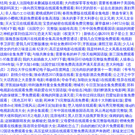
结局
|
女超人法国电影未删减版在线观看
|
大内密探零零发电影
|
需要爸爸播种子美国电
视剧吗英文
|
一路向西完整版在线观看免费观看
|
和讨厌的部长一起去出差旅的
|
寡妇男
人
|
非人哉のエロ动漫
|
蜜桃成熟时日韩
|
春雨免费版在线观看全集电影
|
整蛊专家3
|
美
丽的小樱桃2美剧免费观看全集高清版
|
渔夫的妻子意大利赛仑
|
信义兄弟
|
大河儿女全
集
|
灭火宝贝在线观看高清
|
宝贵的秘密在线观看免费完整版
|
屠宰森林1小时52分版
|
花
与蛇4下载
|
电影《法国空少》完整版
|
如懿传高清
|
三年中国免费观看国语
|
姐姐的闺蜜
2
|
神机妙算刘伯温2015
|
恐龙大军
|
短剧《权宠天下》
|
新铁石心肠2019
|
双子星公主 第2
部
|
落魄贵族琉璃川在线观看全集高清免费普通话
|
爱我几合完整版免费观看
|
电视剧
李卫辞官
|
爱我几何完整版播放
|
年轻女教师HD中字
|
牙医姐妹
|
康熙王朝 高清
|
少儿14
|
胜女的代价2
|
味道云南 纪录片
|
高庄监狱电影在线观看
|
我是特种兵之火凤凰在线观看
|
战狼6全集免费下载
|
与狼共舞全集
|
需要爸爸的种子
|
惊天核网国语版
|
新三国免费观看
1-95集普通话
|
我的大叔插曲大人MP3下载
|
喀秋莎行动电影完整版免费观看
|
人猿泰山
1994年版
|
斗罗大陆148集
|
法国空姐3完整免费高清原声满天星原名
|
意大利电影《忠
贞》2
|
四位大学位按摩记电子版pdf百度网盘
|
沉沦肉欲的娇妻第十一章
|
韩剧《爷爷与
媳妇》剧情介绍分集
|
致命诱惑2015美版在线看
|
盲盒电影酒店免费观看
|
公之浮之中字
5
|
大话西游之大圣娶亲 电影
|
终极猎杀
|
夺命手机
|
加勒比女海盗1在线观看
|
怪异在线观
看
|
牙医姐妹电影
|
特利迦奥特曼全集免费观看
|
增城市
|
今日宜加油全集免费观看
|
郑和
电视剧在线观看免费
|
韩剧爱在何方国语版
|
夺命狙击2电影
|
强奸醉酒美女电影网
|
英剧
内政保镖第二季免费观看
|
夜晚的阿曼达满天星
|
只有你过得比我好
|
烈爱短剧全集免费
观看
|
《黑色五叶草》动漫
|
死神来了6完整版高清免费看
|
满清十大刑酷翁虹版
|
爱唯
侦查dvd
|
湖南卫视风云
|
战神王妃短剧全集
|
堕入地狱在线观看
|
疯马秀完整视频
|
做aj的
电视剧高清大全
|
火拼全集观看
|
三年中国在线播放国语高清
|
风云再起电影完整版
|
黑
帮大佬和我的365天2
|
电影入职
|
流浪地球2
|
黑人巨茎大战俄罗斯美女
|
保姆妈妈
|
确山
县
|
赵丽颖眼睛发炎
|
纵横秘史
|
隐身冒
|
父母爱情在线观看全集完整版电视剧
|
铿锵免费
观看在线播放
|
陈蓓琪全部电影大全
|
高晓松怎么了
|
自由的她们纪录片免费观看
|
刑侦
12国语免费观看全集
|
高压监狱法国在线观看完整免费高清原声奔跑吧
|
新猛龙过江电