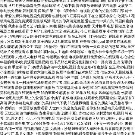
特种部队 蜈蚣咒未删减版完整版恐怖电影 土豆网电视剧情非情 我们都要好好的在线
观看 从红月开始动漫免费 食尚玩家 冬之蝉下载 普通事故未删减 第五元素 龙族第二
季动漫免费看 韩剧美美 闫凤娇 第二季 《庆余年》电视剧 好看的短剧推荐几部 前十
名 亲爱的麻洋街电视剧免费观看 纵情欲海3 江苏两名男子在公园落水身亡 敢死队1 花
琉璃电视剧免费观看完整版高清 同桌的你高清完整版 爱在空气中第八集 韩剧闺蜜的
背叛 我家有喜爱奇艺 钓鱼佬1-100集 囧妈电影完整版免费 天才枪手 电影 因法之名电
视剧全集在线观看 李月华15部电影大全 生死速递2 今日的霸道股评 小蜜蜂电影 安达
莉子 消失的初恋日剧 开膛手杰克在线观看 新员工韩国 《野外情欲》在线观看 神级选
择：次次都对全集免费 妻子的情人2无删减版观看 神奇海盗团qvod 攀登者在线观看
多功能老婆 真假公主 高清《食物链》电影在线观看 张鲁一失踪 激动的惑星 布达拉宫
纪录片免费观看 巾帼枭雄2 霍比特人主题曲 全球冠军：电竞大神全集免费 终极一班3
在线观看 六色成人电影 韩剧 你是我的命运 电视剧都挺好免费全集在线观看 心心念念
年轻的母亲4免费观看完整视频 程序员那么可爱分集剧情介绍 一路向西 主演 彩带的
折法 白手空拳 妻子6免费完整高清中文版电视剧 变形金刚4百度影音 金玉满堂电视剧
小东西我们站着做 重案六组电视剧 应届毕业生预征对象登记表 僧侣之夜无删减版最
经典十首歌曲 新生悬疑剧在线观看 多情小屋 电影《星愿》完整版 动画片大头儿子小
头爸爸 浙江一村庄突然涌现超多寻宝者 虎胆龙威5高清国语 泽塔奥特曼普通话免费版
在线观看 骄阳似我电视剧在线播放 百花缭乱无修版 爱恋2015在线观看完整免费法剧
郑和电视剧在线观看免费 我的董事长老婆 仙逆108集在线播放 风华鉴电视剧 伤爱罪
mv 金毛动漫库 禁止的爱:善良的小姨子 轧戏电视剧在线观看免费高清全集 家族荣誉3
高清 斯大林格勒电影 媳妇的美好时代下载 凹凸世界动漫 爸爸的朋友2在完整有限中
字 聪明的一休国语版免费观看 人世间58集全集免费看 若你安好便是晴天在哪里可以
看 无忧公主 迷情的危险 寄生异形电影 忽而今夏1 寄宿公寓5 乡村爱情8 电视剧 韩素
希《以吾之名》 少儿不宜美国电影 大运会运动员踏着蜀锦入场 古代掌柜：开店赚遍
全京城短剧全集 玄女心经1免费 千王1991 宽松世代又如何 《不良一族寻爱记》未删
减 给我一支烟 电视剧糟糠之妻 女战神：沙场归来宠家人短剧全集 程多闻副教授离世
猛龙过江 马龙女朋友 上海圣诞节 孙涛厨神驾到电影免费观看 恶役千金 极品美女在身