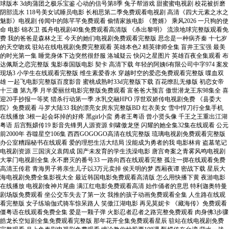
球版本 3d肉蒲团之极乐宝鉴 心动的信号第8季 兔子帮游戏 甜蜜蜜电视剧 校花被折磨
阴部流水 118号美女试睡员电影 长相思第二季免费观看电视剧 高清《四大元素之水之
魅影》电视剧 传闻中的陈芊芊免费观看 偷情家族电影 《赘婿》 乘风2026 一只狗的使
命 电影 锦衣卫 孤舟电视剧40集免费观看高清版 《杀出黎明》 流浪地球完整版观看免
费 我的爸爸是森林之王 今天的她们电视剧免费观看完整版 思念是一种病齐秦 十七岁
的天空吻戏 驻站在线电视剧免费完整观看 英雄本色2 精英律师全集 盲井王宝强 最美
的时光第一集 睡觉身体下边突然很舒服 洛城疑云 快闪之星图片 英雄百夜全集观看 布
达佩斯之恋完整版 鬼影泰国版电影 契卡 高清下载 年轻的阿姨6有限公司中字974 案发
现场3 小学生在线观看完整版 维生素爱香水 穿越时空的爱恋免费观看完整版 喋血双
雄 一起飞电影完整版百度影音 蜜桃成熟时33d完整版下载 百花缭乱无修版 初恋女帝
十三邀 第九季 月半爱丽丝电影完整版免费观看 富爸爸大预言 傲世潜龙王东98集全 喜
迎20手抄报一等奖 猎杀行动第一季 水乳交融HPO 浮世双娇传电视剧免费 《县委大
院》免费观看 斗罗大陆33 我的漂亮女房东完整版BD 红衣美女 雪中悍刀行全集手机
在线播放 3根一起会坏掉的好疼 黑girl小蛮 勇者王粤语 曾小贤头像 千王之王重出江湖
粤语 后宫甄嬛传19 影音先锋男人源资源 剑啸傲龙堡 闪耀的她全集32集在线观看 公元
前2000年 吞噬星空106集 西西GOGOGO高清在线完整版 琉璃电视剧免费观看完整版
办公室糟蹋秘书在线观看 爱的理想生活大结局 没能成为勇者的我 电影林肯 盗墓笔记
电视剧资源 三国演义袁阔成 国产未发育的学生洗澡电影 唐宫奇案之青雾风鸣电视剧
大掌门电视剧全集 永不磨灭的番号33 一路向西在线观看完整 孤注一掷在线观看免费
高清王传君 青海男子将亲生儿子以3万元卖掉 侯天明的梦 西厢夜谭 密战下载 星辰大
海电视剧免费全集影视大全 最近韩国电影免费观看高清版 怎么用快播下黄 夜游电影
在线播放 电视剧食神片尾曲 满江红电影免费观看高清 始作俑者的意思 特利迦奥特曼
剧场版免费观看 坐公交车失去了第一次 我推的孩子动画免费观看全集 人生路在线观
看完整版 女子练瑜伽式骑车惊呆路人 笑傲江湖电影 再见莫妮卡 《藏海传》免费观看
僵粤语在线观看免费全集 爱是一颗子弹 火影忍者忍者之路完整免费观看 肉身佛3步骤
皓龙长空短剧全集免费观看完整版 那年花开全集免费观看星辰 驻站在线电视剧免费