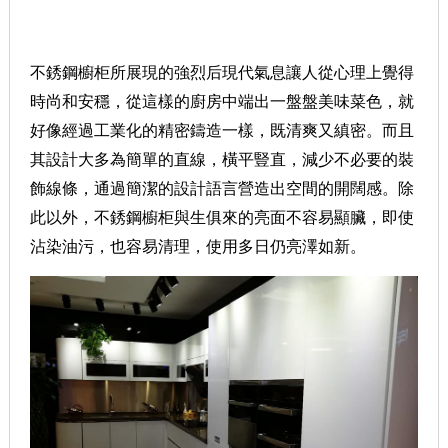
不銹鋼櫥柜所展現的強烈后現代氣息讓人從心理上覺得
時尚和安穩，從這樣的廚房中端出一盤盤美味菜色，就
好像經過工業化的精密鑄造一樣，既清爽又縝密。而且
其設計大多為簡單的直線，橫平豎直，減少不必要的裝
飾線條，通過簡潔的設計語言營造出空間的開闊感。除
此以外，不銹鋼櫥柜與生俱來的亮面不容易顯臟，即使
沾染油污，也容易清理，使用多日仍亮澤如新。