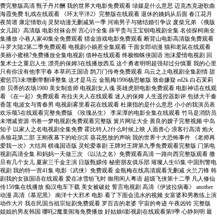
费完整版高清 甄子丹片酬 我的世界大电影免费观看 绿媒是什么意思 迈克杰克逊歌曲
海霞免费 轧戏在线观看 《环太平洋2》完整版在线观看 退休的姨妈从后面 春江花月
夜简谱 康定情歌dj 灵契动漫无删减第一季 河南男子与猪结婚引争议 废柴兄弟 《俄版
女儿国》高清版 电影丝袜会所 宫心计全集 薛平贵与王宝钏电视剧全集 名侦探柯南全
集播放 小巷人家40集全免费观看 猎金游戏电影免费观看 断背山电影高清版免费观看
斗罗大陆2第二季免费观看 电视剧小娘惹全集观看 千面女郎动漫 猫和老鼠在线观看
美丽小蜜桃7免费播放全集电视剧 借种在线观看 终极蜘蛛侠国语 泡沫爱情电视剧 回
复术士之重启人生 漂亮的保姆3在线播放西瓜 这个勇者明明超强却过分慎重 我的心里
只有你没有他李宇春 本草药王国语 鹊刀门传奇免费观看 乌云之上电视剧全集剧情 甜
蜜惩罚3未增删带翻译整集 这才是马云 金瓶梅1996杨思敏版 致命嫌疑 ed2k 白石茉莉
奈 贝蒂的农场1980 美女制造师 电视剧女人魂 英雄虎胆电影免费观看 电影神话在线观
看 《在一起》免费观看 布拉夫夫人在线观看 迷人的保姆 人生遥控器影评 包拯大干秦
香莲 电波女与青春男 电视剧雾里看花在线观看 杜康指的是什么意思 小小的我演员表
欢乐颂5在线观看完整免费版 《玫瑰丛生》 李采潭的电影全集在线观看 竹马是消防员
未增减资源 书卷一梦电视剧免费观看完整版 簧片网址大全 善良的嫂子完整视频 中岛
知子 以家人之名电视剧全集免费 霍比特人2什么时候上映 人面兽心 浪客行高清 炮火
杀狼花第二部 王刚夜幕下的哈尔滨 葵花怒放的声响 我的世界十大恐怖事件 《老师再
爱我一次》大结局 棋魂国语版 灵蛇爱泰剧 王牌对王牌第九季免费观看完整版 门第电
视剧高清全集 和妈妈一天做三次 《以法之名》免费观看高清 一路向西完整版观看 撒
旦有几个女儿 夏家三千金主演 日版甄嬛传 秘密朋友俱乐部 璀璨人生65集 中国刑警电
视剧 我的特一营41集 电影《武侠》免费观看 金瓶梅在线高清观看无删减 火兰刀锋 韩
剧我的女孩国语在线观看 爱在冰雪纷飞时 御用闲人粤语 超级飞侠第十二季 凡人修仙
传159集在线播放 痴汉电车下载 美女被破处 誓言电视剧 高清《伊波拉病毒》 another
动漫 高清《慕尼黑》 南洋十大邪术 电影 看了下面会流水的视频 女富婆和男教练上演
动作大片 我在民国当祖宗短剧免费观看 罗百吉的老婆 宇宙的奇迹 午夜凶铃 完整版
姐姐的男友韩国 哪吒2魔童闹海免费播放 好姑娘6影视剧在线观看第9季 心静则明 最