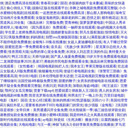
侠
|
酒店免费高清在线观看
|
青春荷尔蒙2 国语
|
赤坂丽肉奴千金未删减
|
美味的女快递
员2
|
偷心俏佳人下载
|
战狼6正版在线观看平台
|
亦舞之城电视剧免费观看完整版
|
小小
水蜜桃6[电视剧]在线观看
|
一起愁愁愁在线观看免费高清
|
那山那人那狗电影
|
瑞奇宝
宝动画片全集免费观看
|
女版捉鬼敢死队
|
暴躁老妈和二姨
|
恐惧之影
|
都市桃花运
|
东北
黑道风云20全集
|
《激战丛林》完整版免费
|
贾青神枪
|
菠萝菠萝蜜电影
|
中国达人秀卓
君稻草人
|
银魂200
|
《因为遇见你》免费观看
|
一触即发在线观看
|
做aj的视频大全电视
剧
|
学生爱上老师免费高清电视剧
|
隐婚娇妻短剧全集
|
郭凡生股权激励
|
惊情电影
|
灭火
宝贝2美版免费播放
|
妈妈朋友
|
别墅ova无修版国语版
|
女超人(满星版)麦乐迪观看
|
年会
不能停电影免费播放
|
金银悔1-10集在线播放
|
女超人麦迪娜电影在线
|
有人干睡过劳荣
枝
|
甜蜜惩恶第一季免费观看全集
|
壶关县
|
《无敌少侠 第四季》
|
星克莱尔总统夫人免
费看
|
怪兽黑暗大陆
|
仙尊的掌心宠全集免费
|
水润女人刘志贤主演的作品
|
奥特曼大全
动画片
|
鸭王2百度云
|
天师与妖姬
|
国产真人做爰免费视频
|
19岁大学生免费观看电视剧
|
二龙湖爱情故事2020
|
悬崖37
|
勇敢的市民电影免费观看全集
|
激战丛林完整版免费国语
在线观看
|
《女性瘾者》
|
韩国电视剧灿烂人生
|
我本女王
|
苹果完整版在线观看
|
壮志凌
云女版成人H版免费观看
|
狼烟遍地大结局
|
使徒行者电视剧全集
|
《张警官三部曲》免
费观看高清
|
华尔街1电影
|
日本伦理电影替夫还债
|
兰花花电视剧完整版免费观看
|
做晕
了继续做H
|
法国空姐4终极版免费完整
|
甜蜜的鞭子
|
女房东的密秘电影在线观看
|
恩爱
两不疑全集免费观看完整版
|
月夜闪灵
|
韩剧美美
|
加勒比海盗4电影
|
《蛇王波后》完整
版
|
鄂州父女瓜完整版
|
贤妻下载mp4
|
想爱就爱2
|
律政新人王2国语
|
诱人的女房东
|
城中
城电视剧40集免费
|
凯登克罗斯在线免费观看
|
和男友打了一晚上扑克
|
万里归途电影
|
电影《鬼村》国语
|
玄女心经2观看
|
肢体的绣感1982凯瑟薇版
|
滨田のり子
|
美国伦理雪
莉3
|
疯狂外星人
|
需要爸爸的种子HD
|
电视剧家门的荣光
|
徐少强版《金悔瓶》2演员阵
容是谁扮
|
女帝归来：美男通通闪开全集免费
|
功夫熊猫第一季
|
杨三姐告状评剧全剧
|
谢教授短剧全集免费播放
|
美丽小蜜蜂4美国版
|
我是特种兵之火凤凰在线观看
|
我们的
新时代电视剧在线观看全集
|
ay电影
|
秋瓷炫《生死决断》播放片段
|
豆腐西施杨七巧
电视剧全集
|
大电站电影
|
与王一夜
|
神探飞机头3
|
你好李焕英免费版在线播放
|
罗马尼