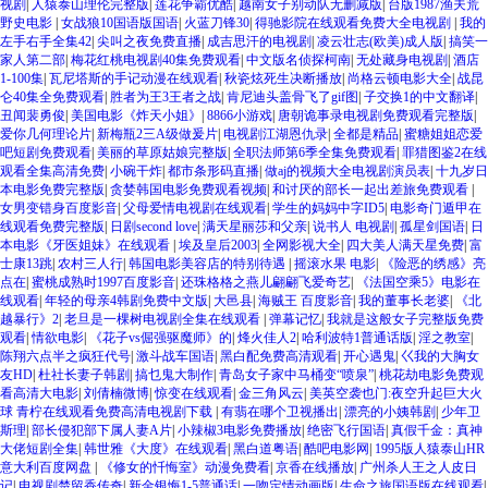
视剧
|
人猿泰山理伦完整版
|
莲花争霸优酷
|
越南女子别动队无删减版
|
台版1987渔夫荒
野史电影
|
女战狼10国语版国语
|
火蓝刀锋30
|
得驰影院在线观看免费大全电视剧
|
我的
左手右手全集42
|
尖叫之夜免费直播
|
成吉思汗的电视剧
|
凌云壮志(欧美)成人版
|
搞笑一
家人第二部
|
梅花红桃电视剧40集免费观看
|
中文版名侦探柯南
|
无处藏身电视剧
|
酒店
1-100集
|
瓦尼塔斯的手记动漫在线观看
|
秋瓷炫死生决断播放
|
尚格云顿电影大全
|
战昆
仑40集全免费观看
|
胜者为王3王者之战
|
肯尼迪头盖骨飞了gif图
|
子交换1的中文翻译
|
丑闻裴勇俊
|
美国电影《炸天小姐》
|
8866小游戏
|
唐朝诡事录电视剧免费观看完整版
|
爱你几何理论片
|
新梅瓶2三A级做爰片
|
电视剧江湖恩仇录
|
全都是精品
|
蜜糖姐姐恋爱
吧短剧免费观看
|
美丽的草原姑娘完整版
|
全职法师第6季全集免费观看
|
罪猎图鉴2在线
观看全集高清免费
|
小碗干炸
|
都市条形码直播
|
做aj的视频大全电视剧演员表
|
十九岁日
本电影免费完整版
|
贪婪韩国电影免费观看视频
|
和讨厌的部长一起出差旅免费观看
|
女男变错身百度影音
|
父母爱情电视剧在线观看
|
学生的妈妈中字ID5
|
电影奇门遁甲在
线观看免费完整版
|
日剧second love
|
满天星丽莎和父亲
|
说书人 电视剧
|
孤星剑国语
|
日
本电影《牙医姐妹》在线观看
|
埃及皇后2003
|
全网影视大全
|
四大美人满天星免费
|
富
士康13跳
|
农村三人行
|
韩国电影美容店的特别待遇
|
摇滚水果 电影
|
《险恶的绣感》亮
点在
|
蜜桃成熟时1997百度影音
|
还珠格格之燕儿翩翩飞爱奇艺
|
《法国空乘5》电影在
线观看
|
年轻的母亲4韩剧免费中文版
|
大邑县
|
海贼王 百度影音
|
我的董事长老婆
|
《北
越暴行》2
|
老旦是一棵树电视剧全集在线观看
|
弹幕记忆
|
我就是这般女子完整版免费
观看
|
情欲电影
|
《花子vs倔强驱魔师》的
|
烽火佳人2
|
哈利波特1普通话版
|
淫之教室
|
陈翔六点半之疯狂代号
|
激斗战车国语
|
黑白配免费高清观看
|
开心遇鬼
|
巜我的大胸女
友HD
|
杜社长妻子韩剧
|
搞乜鬼大制作
|
青岛女子家中马桶变“喷泉”
|
桃花劫电影免费观
看高清大电影
|
刘倩楠微博
|
惊变在线观看
|
金三角风云
|
美英空袭也门:夜空升起巨大火
球 青柠在线观看免费高清电视剧下载
|
有翡在哪个卫视播出
|
漂亮的小姨韩剧
|
少年卫
斯理
|
部长侵犯部下属人妻A片
|
小辣椒3电影免费播放
|
绝密飞行国语
|
真假千金：真神
大佬短剧全集
|
韩世雅《大度》在线观看
|
黑白道粤语
|
酷吧电影网
|
1995版人猿泰山HR
意大利百度网盘
|
《修女的忏悔室》动漫免费看
|
京香在线播放
|
广州杀人王之人皮日
记
|
电视剧楚留香传奇
|
新金银悔1-5普通话
|
一吻定情动画版
|
生命之旅国语版在线观看
|