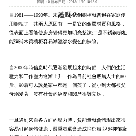
瀏覽：0 發布日期：2018/11/19 10:13:01
經典案例
造嗎？
自1981——1990年。末起，不銹鋼櫥柜就普遍在家庭使
用櫥柜了，其兩大原因有：一是它的金屬材質和風格，
聯系我們
從表面上看能使廚房變得更加明亮整潔;二是不銹鋼櫥柜
能彌補木質櫥柜容易潮濕滲水變色的缺陷。
自2000年時信息時代逐漸發展起來的時候，人們的生活
壓力和工作壓力逐漸上升，作為目前社會底層人士的80
后、90后可以說是家中都是一個孩子，從小到大都被父
母溺愛著，沒有社會的經歷和閱歷很難立足，
一旦遇到來自各方面的壓力時，負能量就會體現出來很
容易引起身體健康，嚴重者還會造成抑郁癥 說起抑郁癥