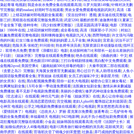
枭起青壤 电视剧
|
我是余欢水免费全集在线观看高清
|
斗罗大陆第149集
|
针锋对决无删
节完整版
|
师奶madam
|
好雨时节在线观看
|
男欢女爱免费观看电视剧武则天
|
高清《慕
尼黑》
|
上错花轿嫁对郎电视剧全集观看
|
《安吉拉怀特》透视
|
麦乐迪在线完整版
|
电
影三奸
|
黑暗面在线观看完整版免费高清
|
武逆5200
|
最酷的世界
|
迪迦奥特曼13
|
夏家三
千金全集下载
|
借种传奇
|
《四少妇按摩完整版》
|
流星花园高清字幕版
|
电影《牙医姐
妹》1986年在线
|
上错花轿嫁对郎优酷
|
成全看在线
|
高清《我家那小子2026》
|
村姑2
|
狂飙免费观看完整电视剧
|
我和继拇做爰6
|
电视剧九河入海
|
西野翔电影
|
许文强与冯敬
尧的纠葛
|
幻女13集全免费观看
|
韩剧妈妈爱上儿子全集
|
林风短剧
|
宜君县
|
识汝不识丁
电视剧
|
危险关系 张柏芝
|
叶问前传
|
刑名师爷演员表
|
无限资源日本动漫版在线
|
指环王
2：双塔奇兵免费
|
曹查理《浪蝶狂花》电影
|
名侦探柯南714
|
和部长一起去出差旅的日
子日剧
|
《姐妹牙医》完整版在线观看免费播放
|
绝杀在线观看
|
《插曲的痛》中文
|
棋
魂在线观看免费版
|
黑色眼泪1985原版
|
三打白骨精剧情攻略
|
黑白配中文免费观看
|
新
金瓶梅2qvod
|
美国空乘4
|
《越南姑娘500元排毒的电影》
|
大秦帝国第二部在线观看
|
《贪婪之岛2》完整版
|
天海翼女搜查官无删减版
|
用心过日子
|
私人助理在线看
|
人鱼小
姐国语版免费观看全集
|
牙医姐妹 在线观看
|
女员工的滋味2中文
|
泰剧星月情
|
《诱人
的女房东》在线
|
黑白配视频免费看
|
陪你一起长大电视剧
|
秘密办公室2
|
嫡女毒妃：重
生飒爽短剧全集
|
LX司令第一季动漫免费观看
|
法医嫡女短剧全集
|
激情从林未删减版
免费播放
|
看不见影子电视剧免费观看
|
美丽的小蜜桃5
|
修罗武神动漫全集免费观看
|
女
版《壮志凌云》在线观看
|
神功元气袋
|
赤子板《姐妹牙医》在线
|
真心让你幸福
|
白峰
电影高清在线观看
|
高清恋爱恐惧症
|
宫交视频
|
老妇人plus60
|
魔弹战记龙剑道国语
|
昆
仑神宫 电视剧
|
公浮之3电视剧免费播放在线观看
|
济公电视剧
|
男女愁愁愁高清全集
|
《爱情回来了》电视剧
|
《总统夫人》罗丽·星克莱尔免费看
|
放逐粤语
|
二毛驴传奇 电
视剧全集免费观看
|
幸福最晴天 电视剧
|
9423电影网
|
从此不负小相思短剧免费观看
|
摧
花狂魔电影完整版在线观看
|
小金县
|
姐妹韩国在线观看高清
|
伦理《法国护士长》观
看
|
如狼似虎的女人40集电视剧
|
电影巜商务旅行戴绿色帽的演员表
|
花鼓戏哭灵
|
《越
南俘虏营》在线观看
|
官场初次尝了销魂少妇宋楚楚
|
社旗县
|
弄巧成拙的爱短剧后续大