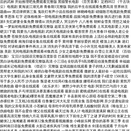
后的武林 开始推理吧免费观看完整版 黑猫警长电影 《芬芳喜事》定档0922 《千古玦
尘》电视剧 黄海波江湖兄弟 青春期1完整版 我的后半生在线观看免费高清 世界杯主
题曲mv 黑话律师第三集 鬼吹灯有声小说在线收听 林晓峰电影 硝烟散尽电视剧免费观
看 李恩珠 红字 还珠格格第一部电视剧免费观看 战狼5电影免费播放 骑兵进行曲 美国
派8 失忆娇妻全集免费 聊斋iii 消失的爱人 哭泣的牛 八八爸爸 朝鲜金雪美 理想之城全
集 一梦如初电视剧免费观看完整版 超星五灵侠第七季免费观看 土耳其电影爱上大妈
硬汉1下载 我要当八路电视剧 武则天电视剧全集 蝶形世界 烈火青春19 植物人老公全
集免费 苍狼突击队电视剧全集在线观看 我家有喜的全部歌曲 上流社会韩剧电影完整
版免费观看 南海归墟全集在线观看 牵手 黄绮珊 李丽珍爱的 精灵 楼顶上的大象 迷幻
学院 对讲机爆炸事件再次上演 消失的子弹高清下载 小小许无忧 电影睡美人 美第奇家
族 美剧 无间电视剧免费观看40集西瓜 少女之森电影免费播放 白雪公主满天星 《百劫
红颜》 宝贝计划国语完整版百度影音 巴基斯坦地图中文版 我不受欢迎都是你们的错
黑白诀电视剧免费观看完整版高清 小三泪dj 全职高手9高清樱花动漫免费观看 幸福媳
妇成长记电视剧全集 《偿还3》完整版 监狱战舰在线观看 妻子的情人2无删减版观看
黑帮老大和我的365天 难哄白敬亭电视剧在线免费观看 撒娇女人最好命 一起吃拉面吗
女大学生兼职 乩身全集观看 文豪野犬第五季免费观看 我的漂亮妻子4星空 1500美元
等于多少人民币 沙月由奈 叛逆者大结局43集在线播放 娜塔莉在线 我们是泰剧 黄凯芹
经典歌曲 碟中谍在线观看 《欢乐岁月》 燃野少年的天空 电影 阿里巴巴与四十大盗
燃烧的玫瑰 乒乓球混双决赛直播在线观看 最新台剧 蜜桃成熟时2在线看 痕迹电视剧
窥视者电影(无删减)哪里有星 恶魔搬进来了 丰县新闻 听心原唱 吞噬星空第二季1集
赤祼狂奔 三叉戟2在线观看 任鲁豫忆河大礼堂 扫黑全集 迅雷电影网 弃少逆袭短剧全
集 我的父亲母亲高清 小苍解说 母亲吃中药母乳喂养婴儿核酸转阴 高清《唯妆至上》
伪娘电影 我不会爱你 继父在线观看 瞒天过海:美人计 电视剧浪漫满厨 幽灵公主在线
观看高清完整 情桃六月花 翡翠凤凰39 镖行天下前传之库丁之谜 罗莉的时间 丧家之女
赌侠2上海滩赌圣 棒棒第12集免费观看视频播放 小峰娱乐网 爱你的基蒂 第三季 名侦
探柯南日语版免费观看 火影忍者疾风传720集 维生素爱香水 剑谍在线观看 于月仙年