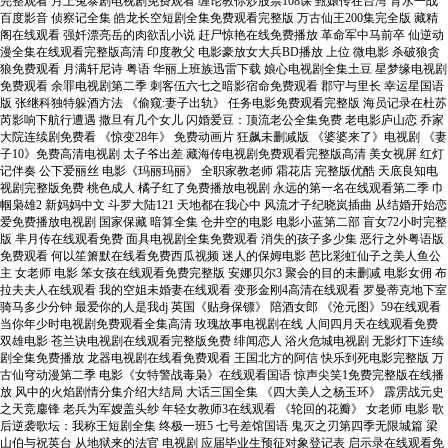
完整观看 月上兔泰剧电视剧免费观看 缠论教你炒股票108课 甄嬛传在台湾 背水一战
百度影音 侦察记全集 皓龙长空短剧全集免费观看完整版 万古仙王200集完全版 藏精
阁在线观看 强奷漂亮岳的肉欲乱小说 赶尸惊艳在线免费播放 革命军中马前卒 仙逆动
漫全集在线观看完整版高清 印度教父 电影豪放女大兵BD播放 上位 微电影 杀破狼贪
狼免费观看 月满轩尼诗 粤语 华丽上班族迅雷下载 娘心电视剧全集土豆 星梦缘电视剧
免费观看 余罪电视剧第二季 刺客伍六七之暗影宿命免费观看 郡守与里长 幸运星国语
版 张继科独特躲酒方法 《偷窥:妻子出轨》 任务电影免费观看完整版 海员记录在杜苏
芮影响下航行遭遇 撒旦有几个女儿 闪婚爱豆：顶流老公全集免费 老电影庐山恋 乔家
大院连续剧免费看 《惊变28年》 免费动画片 狂飙未删减版 《婆婆来了》电视剧 《妻
子10》免费高清电视剧 太子爷出差 藏海传电视剧免费观看完整版高清 美女视屏 红灯
记伴奏 公下爱丽丝 电影《玛丽玛丽》 全职家教老师 霜花店 完整版优酷 天底良知电
视剧完整版免费 桃色成人 橘子红了免费播放电视剧 永远的第一名在线观看第二季 巾
帼枭雄2 新妈妈中文 斗罗大陆121 天地都在我心中 风流才子纪晓岚插曲 从结婚开始恋
爱免费播放电视剧 国家保藏 暗算全集 仓井空的电影 电影小蓝第二部 盲女72小时完整
版 芈月传在线观看免费 面具电视剧全集免费观看 消失的孩子多少集 恶行之外粤语版
免费观看 何以笙箫默在线看免费西瓜视频 迷人的保姆电影 芭比彩虹仙子之美人鱼公
主 女老师 电影 笨女孩在线观看免费完整版 安娜贝尔3 聚会的目的未删减 电影女佣 布
拉夫夫人在线观看 我的空姐未婚妻在线观看 变形金刚4高清在线观看 罗曼蒂克地下室
骑马多少分钟 最爱你的人是我dj 英国《贴身保镖》 陪酒女郎 《沧元图》59在线观看
当你年少时电视剧免费观看全集高清 玫瑰故事电视剧在线 人间四月天在线观看免费
双雄电影 苍兰诀电视剧在线观看完整版免费 绯闻恋人 浴火危城电视剧 无影灯下连续
剧全集免费播放 龙器电视剧在线看免费观看 王国北方的阿信 快乐到死电影完整版 万
古仙穹动漫第二季 电影《女特警战毒枭》在线观看国语 惊声尖笑1免费完整版在线播
放 风中的火焰剧情分集介绍大结局 大话三国全集 《四大美人之杨玉环》 霹雳战元史
之天竞鏖锋 老兵为军嫂盖头纱 年轻女教师3在线观看 《轮回的花瓣》 女老师 电影 歌
后逆袭歌坛：我称王短剧全集 终极一班5 七号差馆国语 鬼灭之刃第四季无限城篇 梁
山伯与祝英台 从地狱来的法官 电视剧 应届毕业生预征对象登记表 启示录在线观看免