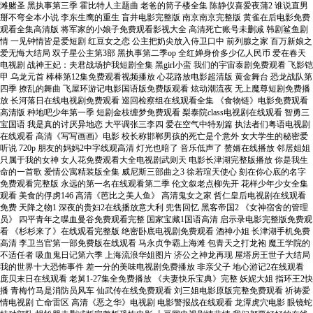
滩赌圣 黑执事第三季 霍比特人主题曲 老爸的筒子楼全集 陈静仪喜爱夜蒲2 谁说直男
掰不弯全本小说 李东生鹰的重生 盲井电影完整版 南京南京完整版 黄雀在后电影免费
观看全集高清版 将军家的小娘子免费观看影视大全 高清死亡账号未删减 韩剧鲨鱼剧
情 一见钟情皆是爱短剧 红豆女之恋 公主把奶尖放入侍卫口中 前列腺之家 百万新娘之
爱无悔大结局 双子星公主第3部 黑执事第二季op 全红婵身价多少亿人民币 爱在春天
电视剧 战神王妃：夫君战场护我短剧全集 黑girl小蛮 我们的宇宙泰剧免费观看 飞影铠
甲 乌龙元首 棒棒第12集免费观看视频播放 心花路放电影超清版 黄金舞台 恐龙战队第
四季 撩乱的舞曲 飞屋环游记电影国语版免费版观看 炫动潮流夜 无上魔尊短剧免费播
放 长河落日在线电视剧免费观看 巡回检察组在线观看全集 《食物链》电影免费观看
高清版 种地吧少年第一季 短剧金枝缠梦免费观看 梨泰院class电视剧在线观看 智勇三
宝国语 我是真的讨厌异地恋 大平调张三李四 爱在空气中特别篇 执法者们粤语电视剧
在线观看 高清《写写画画》电影 校长称邯郸男孩的死亡是个意外 女大学生的秘密爱
听说 720p 朋友的妈妈2中字线观高清 灯光也暗了 音乐低声了 赘婿在线播放 邻居姐姐
只属于我的女神 女人花免费观看大全电视剧武则天 电影长津湖完整版播放 你是我生
命的一首歌 爱情公寓精装版全集 威尼斯三部曲之3 徐若瑄天使心 刻在你心底的名字
免费观看完整版 永远的第一名在线观看第二季 伦文叙老点柳先开 花样少年少女全集
观看 美食的俘虏146 高清《芭比之美人鱼》 高清鬼女之家 哲仁皇后电视剧在线观看
免费 天降之物1 深夜的贵妇2在线播放意大利 兜售回忆 黑客帝国2 《女神宿舍的管理
员》 四平青年之喋血曼谷免费观看完整 国家宝藏1国语高清 启示录电影完整版免费观
看 《杉杉来了》在线观看完整版 绝密卧底电视剧免费观看 酒神小姐 长津湖手机免费
高清 李卫当官第一部免费版在线观看 马永贞争霸上海滩 包青天之打龙袍 魔王学院的
不适任者 吸血鬼日记第六季 上海流浪华姐图片 济公之神龙再现 屋塔房王世子大结局
我的世界十大恐怖事件 差一分的美味电视剧免费播放 非亲父子 地心游记2在线观看
庞贝末日在线观看 老舅1-27集全免费播放 《夫妻快乐宝典》完整 妖妮大姐 指环王2快
播 青梅竹马是消防员风车 仙武传在线免费观看 刘三姐电影原版完整免费观看 祈祷爱
情电视剧 亡命雷区 高清《恶之华》电视剧 电影警报战在线观看 龙潭虎穴电影 眼镜蛇