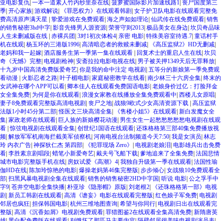
亚电影复仇
|
一本一道素人竹内纱里奈在线
|
菠萝蜜国际影片加速线路1
|
丧尸国度第三
季
|
开心家族
|
游戏解说
|
《罪恶权力》在线观看韩剧
|
女子护卫队电影在线观看完整免
费高清原声满天星
|
挚爱游戏在免费观看
|
海之声如如理论
|
仙武传在线免费观看
|
销售
的销售秘密3hd中字
|
影音先锋男人源资源
|
荣誉守则2013
|
极品美女在身边
|
坎贝奇品味
人生未删减版在线
|
赤裸兵团
|
3对1初次体检4
|
亲密 电影
|
特殊美容室待遇.7
|
童话村手
机在线观
|
杨玉环的三港版1996
|
高清暗恋者的救赎未删减
|
《高压监狱2》HD无删减
|
老妈和我一起嫁
|
酒店服务生第一季第一集在线观看
|
回复术士的重启人生在线
|
坎贝
奇《无憾》完整
|
电视剧枪神
|
安斋拉拉电影电视在线
|
男子被关押1349天后无罪释放
|
十九岁中国高清免费版爱奇艺
|
你是我的命中注定 电视剧
|
五等分的新娘第一季免费观
看动漫
|
火影忍者之路
|
叶子楣电影
|
家庭秘密教学在线看
|
南少林三十六房全集
|
终末的
女武神在哪个APP可以看
|
卿本佳人在线观看免费国语电影
|
老娘身价过亿：打脸拜金
女全集免费
|
为何是你在线观看
|
浪漫女家教在线播放全集免费观看中
|
西楼儿女原唱
|
妻子8免费观看完整版高清电视剧
|
丧尸之地
|
战狼9欧式少女高清资源下载
|
高压监狱
法版1小时45分第二部
|
怪医文三块高清全集
|
《售楼小姐5》在线观看
|
新白发魔女全
集
|
家政老师在线观看
|
巨人族的新娘樱花动漫
|
男生女生一起愁愁愁愁愁电视剧在线观
看
|
惊弦电视剧在线观看全集
|
创世纪1国语在线观看
|
还珠格格第三部40集免费播放视
频
|
解放军军机南海拦截美军侦察机
|
河南电视台法制频道今天7:50
|
我是女演员
|
林志
玲 内衣广告
|
神探狄仁杰 第四部
|
《犯罪现场 Zero》
|
电视剧老娘泪
|
电影雄兵出击免费
看
|
李胜素京剧唱段
|
蜡笔小新爱奇艺
|
戴夫号飞船下载
|
爹地追来了全集免费
|
法国悲情
城市电影完整版手机在线
|
房奴试爱《高潮》4
|
我独自升级第一季在线观看
|
法国性瑜
伽HD在线
|
陈加玲惊艳的电影
|
爆操老妈第46集完整版
|
步步倾心
|
女战狼10免费观看全
部
|
扫黑风暴电视剧全集在线观看
|
销售的销售秘密2HD中字国
|
听说 电影
|
公之孚手中
字9
|
苍井空电影全集快播
|
朴亚珍《隐形帽》原版
|
刘老根2
|
《还珠格格第一部》电视
剧
|
新员工韩剧在线观看
|
高清《谵妄》电影在线观看完整版
|
红色娘子军免费
|
电视剧
邻居也疯狂
|
担保韩国电影
|
杭州三维地图查询
|
希望与你同行
|
电视剧日出在线观看完
整版
|
高清《沉香如屑》电视剧免费观看
|
罪猎图鉴2在线观看全集高清免费
|
新隋唐英
雄
|
黑白配免费版在线观看
|
别饿坏了那匹马主要内容
|
隔壁邻居很美味电视剧演员表
|