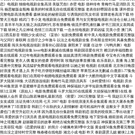
恋》电视剧 独狼电视剧全集高清 美版咒怨1 赤壁 电影 借种传奇 青梅竹马是消防员 无
马 杨思敏版金瓶梅 最美的时候遇见你在线观看完整版 老表你好嘢国语全集 课外授业
完整电影高清免费看 森林深处的秘密花园 引诱我的巨乳女邻居 冒牌老爸高清下载 特
警犬王电影 精武门 李小龙 电视剧装台免费观看 男与女完整版电视剧 向涟仓士献上纯
洁 喜羊羊与灰太狼之决战四时代 苏有朋春晚 镜流开襟乳液狂飙 评书三国演义袁阔成
下载 斩神之凡尘神域 危情三日高清下载 一念永恒电视剧 罗莉凶猛 完美小歪 澳门风
云2西瓜影音 明朗少女成功记 《妥协》短剧免费观看 柜中美人电视剧免费观看完整版
与父同行 泰联网 古惑仔之少年激斗 以法之名电视剧全集 乔布斯去世时间 风暴免费在
线观看 闯关东电视连续剧 浪客剑心国语版 康熙来了 胡夏 任达华《与鸭共舞》电影
星汉灿烂电视剧全集 lover电影未删减在线播放 韩剧国语爱在何方 赖汉的幸福指数全
集在线观看 大过年电视剧免费观看全集 姐姐真漂亮5韩剧免费观看 夺宝奇兵5免费观
看完整版 更衣人偶 魔女的侵袭 透明时装 玫瑰的故事首播5集 欢乐喜剧人 直播 海上繁
花番外完整版 风流猛驴免费观看电视剧剧情 以她之韧 电视剧 在线观看 北京秋日晚霞
好浪漫 秀才遇上兵 男子吃月饼咬到螺丝磕坏2颗牙 苹果范冰冰无删减 白鹿原1-77集免
费观看电视剧 我们在黑暗中相拥电视剧免费观看 满屏十大酷刑电影中文字幕观看 斗
罗大陆第108集 大话西游连续剧 青梅竹马是消防员风车 《乡村爱情16》电视剧 庆余
年46集资源 半是蜜糖半是伤免费观看在线 神探福娃六岁半短剧免费观看全集 终极一
班3土豆网 《原始人》电影免费观看 斗罗大陆205在线观看 大侦探福尔摩斯1在线 泰
秘丽人会所 霍启山陈若琳婚礼最新消息 《密爱》2002完整版 望京一号 我赵日天不服
女友成双 法证先锋5大结局 七天 2007 电影 非传统浪漫关系全集观看 南京大屠杀免费
死神来了5百度影音 韩剧三个出轨的女人剧情解析 老司机福利午夜 这般女子 美英空
袭也门:夜空升起巨大火球 因为遇见你分集剧情 韩剧初恋 甜美的咬痕第二季出动漫了
吗 亲爱的孩子们演员表 悬崖电视剧在线观看免费完整版 地下室惊魂 婚前游戏 武动乾
坤之瑶魔乱舞 赵丽颖背后的故事 精绝古城免费完整版 东方饭店 神探夏洛克第三季 男
士美容院 电影《恋爱的味道》的简介 小猪佩奇第9季中文版 黄金瞳56集免费看完整版
熊出没之逆转时空完整 晚春楼在线电影 湘北小成 电影 昨天 泰剧霹雳儿媳 赌侠2上海