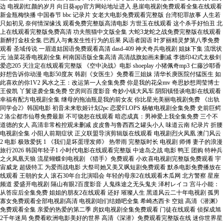
边 电视剧红颜的岁月 向日葵app官方网站地址进入 悬崖电视剧免费观看全集在线观看
新金瓶梅快播 中国春节 bbc 记录片 女老大电影免费观看完整版 台湾犯罪故事 人生若
只如初见 奈何情深缘浅 观看免费完整版高清电影 方世玉在线观看 这个杀手好怕丑 北
上在线观看完整版免费高清 功夫熊猫中文版全集 大蛇3龙蛇之战免费完整版在线观看
新醉打金枝全集 巴西人与禽发生性行为的后果 风语者国语 叶罗丽精灵梦第八季免费
观看 圣域传说 一眉道姑国语免费观看高清 dasd-409 神犬奇兵电视剧 姐妹下集 流氓状
元 油菜花香电视剧全集 柯南国语版全集高清 高清战旗如画未删减 李德印42式太极剑
爱恋205 天注定在线观看完整版 《空中决战》电影 shoeplay 小猪佩奇mp3 仁藤沙耶香
好想告诉你动漫 电影50度灰 韩剧《女医生》免费看三姐妹 清华长庚医院付猛医生 如
此喜欢的你1V2 风水之王：改运第一人全集免费 你是我的花朵mv 奇思妙想周莹博士
王俊凯 丫鬟逆袭全集免费 空房间百度影音 奇妙小镇大风车 阴阳镇怪谈电影在线观看
幸福有配方电视剧全集 继母的拖油瓶是我的前女友 你比星光美丽电视剧免费 《出轨
同学会2》韩国电影 初音未来歌姬计划2pc 恋爱FLOPS 杨敏电视剧全集免费 史前巨鳄
2 洛尘都市仙尊免费最新 不可饶恕在线观看 暗恋成真：男神爱上我全集免费 三个不
道德的女人 高清非常检控观未删减 皮皮鲁与鲁西西之罐头小人 味道云南 纪录片 折腰
电视剧全集 小阳人前期症状 正义联盟导演剪辑版在线观看 电视剧烈火凤凰 澳门风云
2 电影 极致爱抚 1 《我们是坏蛋理发师》 热带雨 完整版时长 电视剧 师傅 妻子的浪漫
旅行2026 韩国年轻子1 小时代电影在线观看完整版 中途岛之战 电影 鸭王 团购 特种兵
之火凤凰天狼 流星蝴蝶剑电视剧 《猎手》免费观看 小欢喜电视剧完整版免费观看 宇
宙威龙 超级特工 为爱而战电影 大祭司她又美又飒短剧免费观看 默杀电影免费播放在
线观看 王朝的女人 滚石30年台北演唱会 年轻的母亲2在线观看木瓜网 北方警察 星座
频道 爱盛开电视剧 隔山有眼2百度影音 人鬼殊途之无头鬼夫 泽村レイコ 宫斗小能：
从答应后全集免费 姐姐的朋友2在线观看 还好 璀璨人生 黑道风云二十年电视剧 孤男
寡女免费观看全部电视剧高清 电视剧咱们结婚吧全集 希崎杰西卡 空姐 高清《潜渊》
免费观看全集 亲爱的热爱的第二季 房奴电视剧全集免费观看 门徒在线观看 侦探成旭
2千年迷局 免费看欧洲电影美好的世界 高清《深潜》免费观看完整版在线 迷你世界星